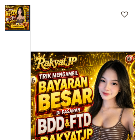
Skip
s
i
to
a
the
!
end
of
the
images
gallery