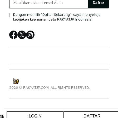
Daftar
SITUS SLOT
Sitemap
Dengan memilih "Daftar Sekarang", saya menyetujui
kebijakan keamanan data
RAKYATJP Indonesia
RAKYATJP LOGIN
RAKYATJP SITUS
RAKYATJP DAFTAR
RAKYATJP RESMI
2026 © RAKYATJP.COM. ALL RIGHTS RESERVED.
© tebuishere
LOGIN
DAFTAR
Slot 1000 terbaik di Indonesia