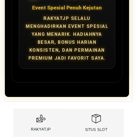
Event Spesial Penuh Kejutan
RAKYATJP SELALU
MENGHADIRKAN EVENT SPESIAL
YANG MENARIK. HADIAHNYA
BESAR, BONUS HARIAN
KONSISTEN, DAN PERMAINAN
PREMIUM JADI FAVORIT SAYA.
RAKYATJP
SITUS SLOT