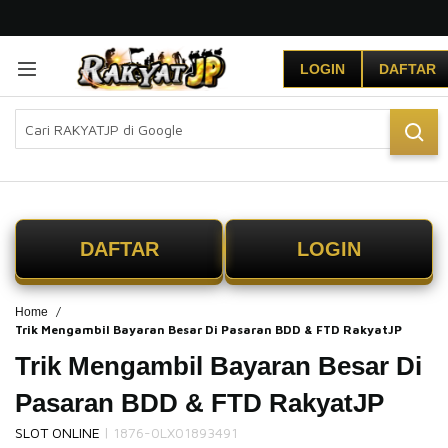
G
r
LOGIN
DAFTAR
a
t
i
s
O
n
g
k
i
DAFTAR
LOGIN
r
s
e
-
Home
Trik Mengambil Bayaran Besar Di Pasaran BDD & FTD RakyatJP
I
n
Trik Mengambil Bayaran Besar Di
d
o
Pasaran BDD & FTD RakyatJP
n
|
SLOT ONLINE
e
1876-0LX01893491