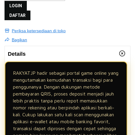
LOGIN
DAFTAR
Periksa ketersediaan di toko
Bagikan
Details
RAKYATJP hadir sebagai portal game online yang
mengutamakan kemudahan transaksi bagi para
penggunanya. Dengan dukungan metode
pembayaran QRIS, proses deposit menjadi jauh
lebih praktis tanpa perlu repot memasukkan
nomor rekening atau berpindah aplikasi berkali-
kali. Cukup lakukan satu kali scan menggunakan
aplikasi e-wallet atau mobile banking favorit,
transaksi dapat diproses dengan cepat sehingga