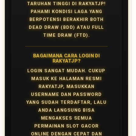
TARUHAN TINGGI DI RAKYATJP!
PAHAMI KONDISI LAGA YANG
BERPOTENSI BERAKHIR BOTH
DEAD DRAW (BDD) ATAU FULL
TIME DRAW (FTD).
BAGAIMANA CARA LOGIN DI
RAKYATJP?
LOGIN SANGAT MUDAH. CUKUP
MASUK KE HALAMAN RESMI
RAKYATJP, MASUKKAN
USERNAME DAN PASSWORD
YANG SUDAH TERDAFTAR, LALU
ANDA LANGSUNG BISA
MENGAKSES SEMUA
PERMAINAN SLOT GACOR
ONLINE DENGAN CEPAT DAN